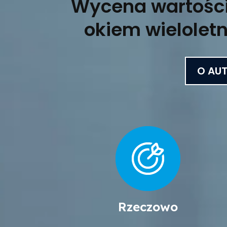
Wycena wartości
okiem wieloletn
O AU
Rzeczowo