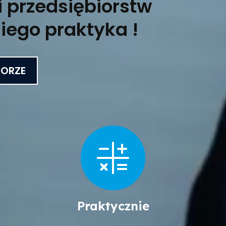
 przedsiębiorstw
iego praktyka !
TORZE
Praktycznie