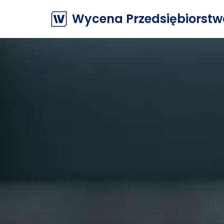
Wycena Przedsiębiorst
Przejdź
do
treści