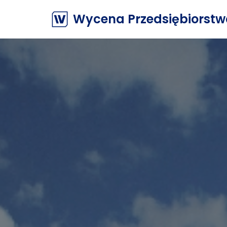
Wycena Przedsiębiorst
Przejdź
do
treści