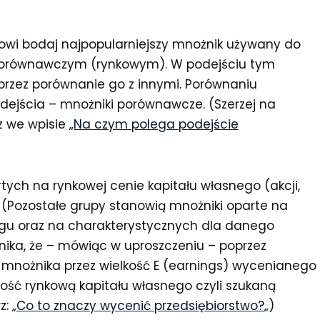
nowi bodaj najpopularniejszy mnożnik używany do
 porównawczym (rynkowym). W podejściu tym
oprzez porównanie go z innymi. Porównaniu
dejścia – mnożniki porównawcze. (Szerzej na
 we wpisie „
Na czym polega podejście
tych na rynkowej cenie kapitału własnego (akcji,
(Pozostałe grupy stanowią mnożniki oparte na
ługu oraz na charakterystycznych dla danego
nika, że – mówiąc w uproszczeniu – poprzez
mnożnika przez wielkość E (earnings) wycenianego
ość rynkową kapitału własnego czyli szukaną
: „
Co to znaczy wycenić przedsiębiorstwo?
„)