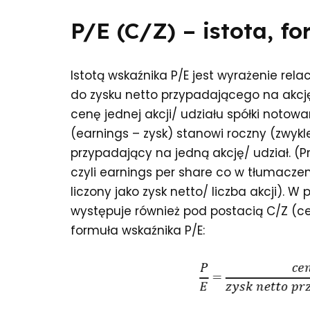
P/E (C/Z) – istota, f
Istotą wskaźnika P/E jest wyrażenie relac
do zysku netto przypadającego na akcję
cenę jednej akcji/ udziału spółki notowa
(earnings – zysk) stanowi roczny (zwykl
przypadający na jedną akcję/ udział. (P
czyli earnings per share co w tłumacze
liczony jako zysk netto/ liczba akcji). 
występuje również pod postacią C/Z (c
formuła wskaźnika P/E: