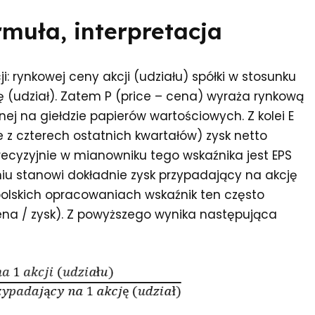
ormuła, interpretacja
ji: rynkowej ceny akcji (udziału) spółki w stosunku
 (udział). Zatem P (price – cena) wyraża rynkową
nej na giełdzie papierów wartościowych. Z kolei E
e z czterech ostatnich kwartałów) zysk netto
recyzyjnie w mianowniku tego wskaźnika jest EPS
niu stanowi dokładnie zysk przypadający na akcję
W polskich opracowaniach wskaźnik ten często
ena / zysk). Z powyższego wynika następująca