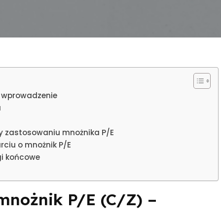
– wprowadzenie
a
y zastosowaniu mnożnika P/E
rciu o mnożnik P/E
gi końcowe
mnożnik P/E (C/Z) –