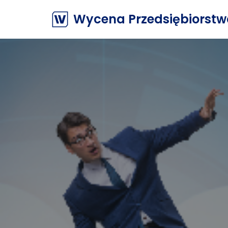
Wycena Przedsiębiorst
Przejdź
do
treści