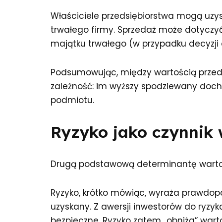
Właściciele przedsiębiorstwa mogą uzy
trwałego firmy. Sprzedaż może dotyczyć
majątku trwałego (w przypadku decyzji o
Podsumowując, między wartością prze
zależność: im wyższy spodziewany dochó
podmiotu.
Ryzyko jako czynnik 
Drugą podstawową determinantę wartośc
Ryzyko, krótko mówiąc, wyraża prawdop
uzyskany. Z awersji inwestorów do ryzyka
bezpieczne. Ryzyko zatem „obniża” warto