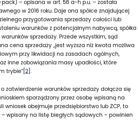
-pack) – opisana w art. 56 a-h p.u. – została
wnego w 2016 roku. Daje ona spółce znajdującej
zielnego przygotowania sprzedaży całości lub
ustaleniu warunków z potencjalnym nabywcą, spółka
 warunków sprzedaży. Przede wszystkim, sąd
zana cena sprzedaży „jest wyższa niż kwota możliwa
owym przy likwidacji na zasadach ogólnych,
az inne zobowiązania masy upadłości, które
m trybie”
[2]
.
sku o zatwierdzenie warunków sprzedaży dołącza się
 wnioskiem sporządzony przez osobę wpisaną na
śli wniosek obejmuje przedsiębiorstwo lub ZCP, to
w – wpisany na listę biegłych sądowych – powinien