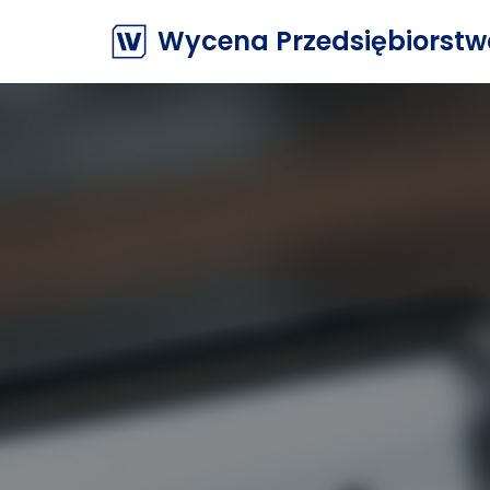
Wycena Przedsiębiorst
Przejdź
do
treści