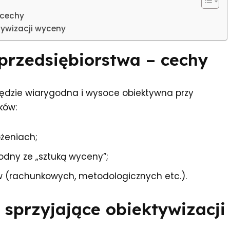
 cechy
tywizacji wyceny
rzedsiębiorstwa – cechy
ędzie wiarygodna i wysoce obiektywna przy
ków:
ożeniach;
odny ze „sztuką wyceny”;
w (rachunkowych, metodologicznych etc.).
sprzyjające obiektywizacji