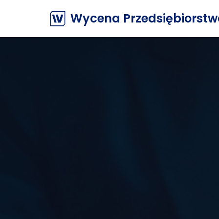
Wycena Przedsiębiorst
Przejdź
do
treści