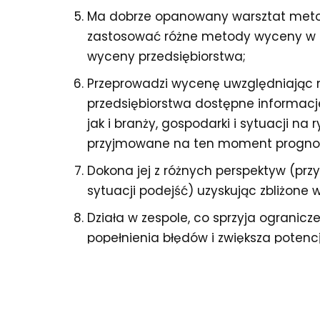
Ma dobrze opanowany warsztat metodo
zastosować różne metody wyceny w
wyceny przedsiębiorstwa;
Przeprowadzi wycenę uwzględniając 
przedsiębiorstwa dostępne informac
jak i branży, gospodarki i sytuacji n
przyjmowane na ten moment prognoz
Dokona jej z różnych perspektyw (prz
sytuacji podejść) uzyskując zbliżone w
Działa w zespole, co sprzyja ogranic
popełnienia błędów i zwiększa potenc
W następnym tygodniu odpowiem na pyta
oznacza to samo co cena transakcyjna