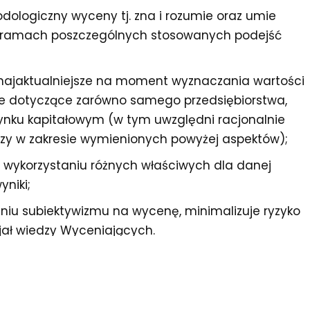
logiczny wyceny tj. zna i rozumie oraz umie
 ramach poszczególnych stosowanych podejść
najaktualniejsze na moment wyznaczania wartości
je dotyczące zarówno samego przedsiębiorstwa,
a rynku kapitałowym (w tym uwzględni racjonalnie
y w zakresie wymienionych powyżej aspektów);
y wykorzystaniu różnych właściwych dla danej
yniki;
zeniu subiektywizmu na wycenę, minimalizuje ryzyko
jał wiedzy Wyceniających.
nie: Czym jest wartość przedsiębiorstwa i czy
?