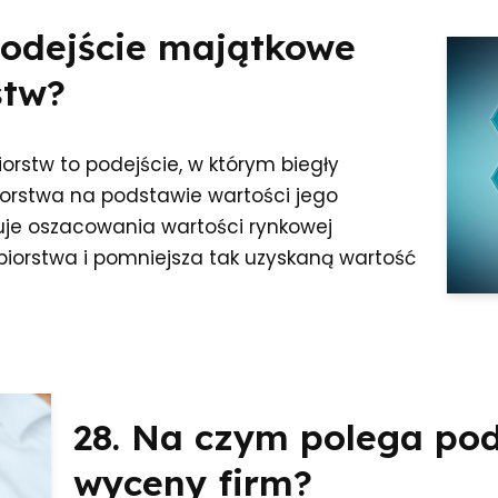
podejście majątkowe
stw?
rstw to podejście, w którym biegły
biorstwa na podstawie wartości jego
uje oszacowania wartości rynkowej
biorstwa i pomniejsza tak uzyskaną wartość
28. Na czym polega po
wyceny firm?