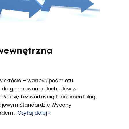
 wewnętrzna
w skrócie – wartość podmiotu
łu do generowania dochodów w
kreśla się też wartością fundamentalną
rajowym Standardzie Wyceny
dardem…
Czytaj dalej »