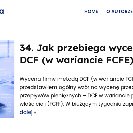
wa
HOME
O AUTORZE
34. Jak przebiega wyc
DCF (w wariancie FCFE
Wycena firmy metodą DCF (w wariancie FCF
przedstawiłem ogólny wzór na wycenę prz
przepływów pieniężnych – DCF w wariancie pr
właścicieli (FCFF). W bieżącym tygodniu za
dalej »