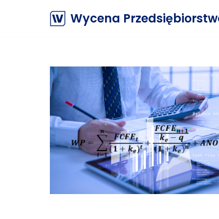
Wycena Przedsiębiorst
Przejdź
do
treści