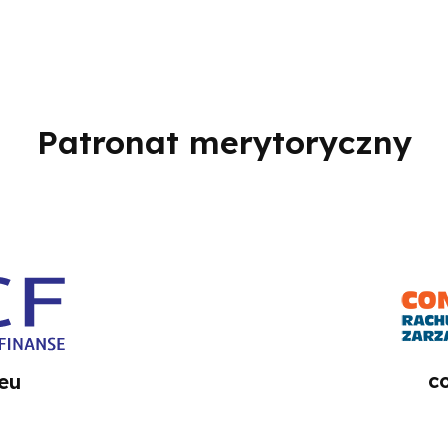
Patronat merytoryczny
co
.eu