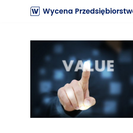
Wycena Przedsiębiorst
Przejdź
do
treści