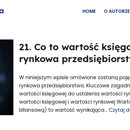
wa
HOME
O AUTORZE
21. Co to wartość księg
rynkowa przedsiębiors
W niniejszym wpisie omówione zostaną poję
rynkowa przedsiębiorstwa. Kluczowe zagadni
wartości księgowej do ustalenia wartości ry
wartości księgowej i wartości rynkowej War
bilansową) to wartość wynikająca…
Czytaj d