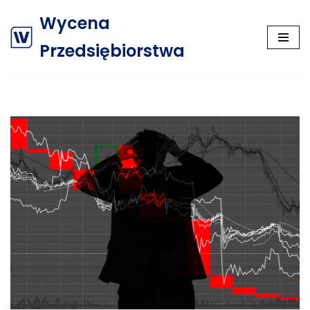
Wycena
Przejdź
Przedsiębiorstwa
do
treści