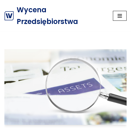
Wycena
Przejdź
Przedsiębiorstwa
do
treści