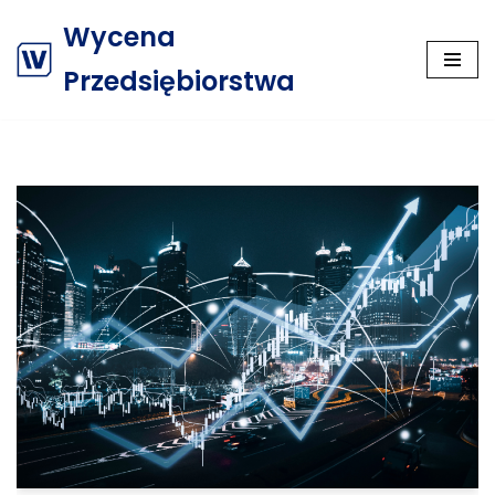
Wycena
Przejdź
Przedsiębiorstwa
do
treści