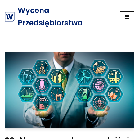
Wycena
Przejdź
Przedsiębiorstwa
do
treści