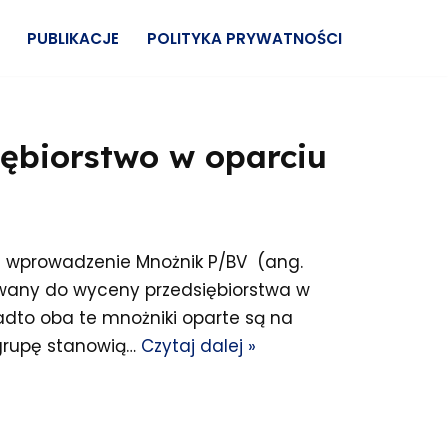
PUBLIKACJE
POLITYKA PRYWATNOŚCI
iębiorstwo w oparciu
 wprowadzenie Mnożnik P/BV (ang.
żywany do wyceny przedsiębiorstwa w
to oba te mnożniki oparte są na
 grupę stanowią…
Czytaj dalej »