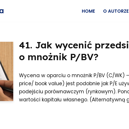
wa
HOME
O AUTORZE
41. Jak wycenić przeds
o mnożnik P/BV?
Wycena w oparciu o mnożnik P/BV (C/WK) –
price/ book value) jest podobnie jak P/E u
podejściu porównawczym (rynkowym). Ponad
wartości kapitału własnego. (Alternatywną