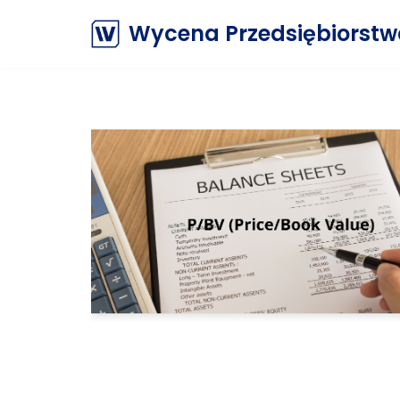
Wycena Przedsiębiorst
Przejdź
do
treści