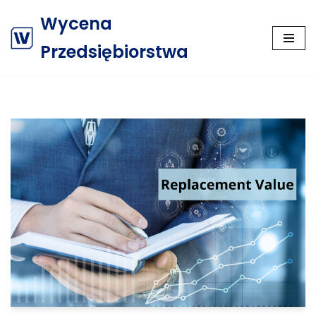
Wycena
Przejdź
Przedsiębiorstwa
do
treści