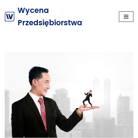
Wycena
Przejdź
Przedsiębiorstwa
do
treści