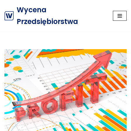
Wycena
Przejdź
Przedsiębiorstwa
do
treści