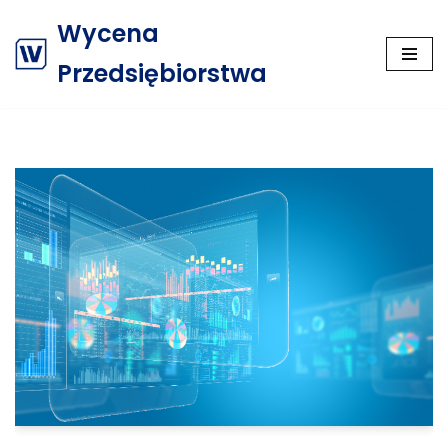
Wycena
Przejdź
Przedsiębiorstwa
do
treści