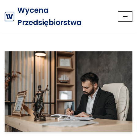
Wycena
Przejdź
Przedsiębiorstwa
do
treści