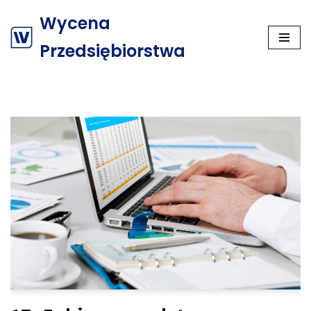
Wycena
Przejdź
Przedsiębiorstwa
do
treści