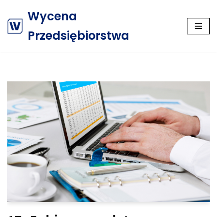
Wycena
Przejdź
Przedsiębiorstwa
do
treści