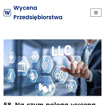
Wycena
Przejdź
Przedsiębiorstwa
do
treści
58. Na czym polega wycena