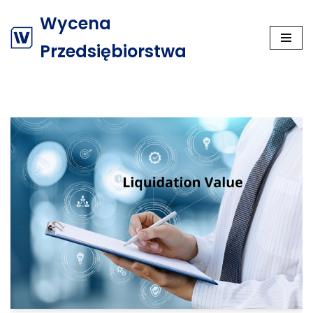
Wycena
Przejdź
Przedsiębiorstwa
do
treści