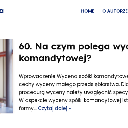
wa
HOME
O AUTORZE
60. Na czym polega wy
komandytowej?
Wprowadzenie Wycena spółki komandytowej, t
cechy wyceny małego przedsiębiorstwa. Dla
procedurą wyceny należy uwzględnić specy
W aspekcie wyceny spółki komandytowej ist
formy…
Czytaj dalej »