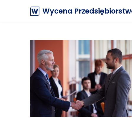
Wycena Przedsiębiorst
Przejdź
do
treści