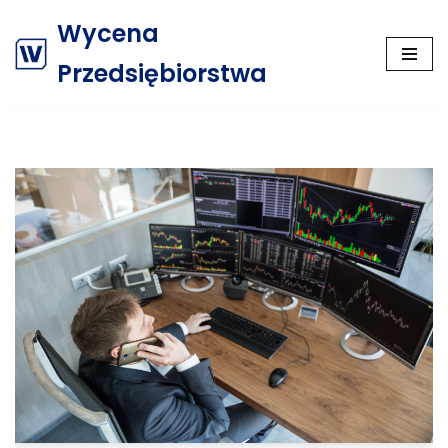
Wycena
Przejdź
Przedsiębiorstwa
do
treści