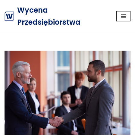
Wycena
Przejdź
Przedsiębiorstwa
do
treści