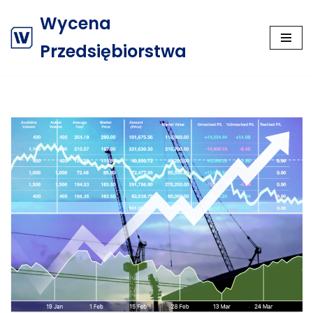
Wycena
Przejdź
Przedsiębiorstwa
do
treści