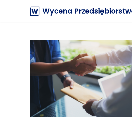
Wycena Przedsiębiorst
Przejdź
do
treści