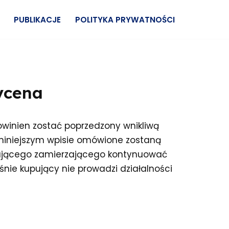
PUBLIKACJE
POLITYKA PRYWATNOŚCI
wycena
owinien zostać poprzedzony wnikliwą
niniejszym wpisie omówione zostaną
upującego zamierzającego kontynuować
nie kupujący nie prowadzi działalności