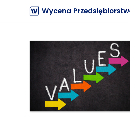
Wycena Przedsiębiorst
Przejdź
do
treści