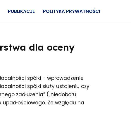
PUBLIKACJE
POLITYKA PRYWATNOŚCI
rstwa dla oceny
i
acalności spółki – wprowadzenie
calności spółki służy ustaleniu czy
ernego zadłużenia” („niedoboru
awa upadłościowego. Ze względu na