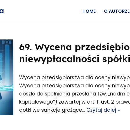
wa
HOME
O AUTORZE
69. Wycena przedsiębio
niewypłacalności spółk
Wycena przedsiębiorstwa dla oceny niewypł
Wycena przedsiębiorstwa dla oceny niewypła
doszło do spełnienia przesłanki tzw. „nadmi
kapitałowego”) zawartej w art. 11 ust. 2 pr
dotkliwe sankcje grożące…
Czytaj dalej »