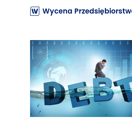
Wycena Przedsiębiorst
Przejdź
do
treści