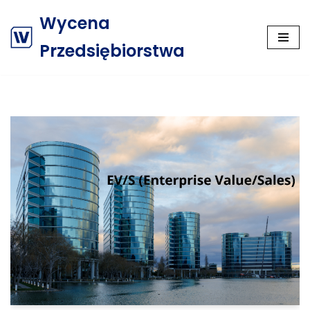
Wycena
Przejdź
Przedsiębiorstwa
do
treści