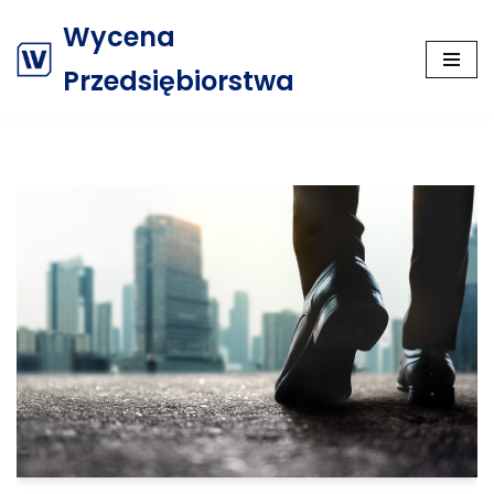
Wycena
Przejdź
Przedsiębiorstwa
do
treści