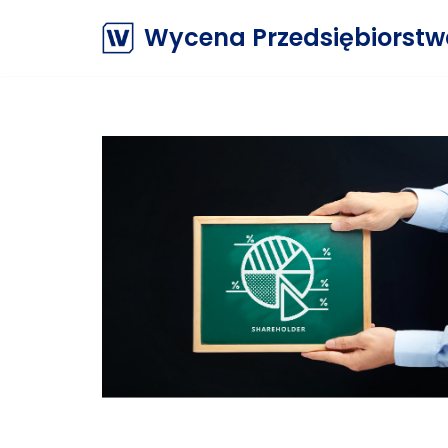
Wycena Przedsiębiorst
Przejdź
do
treści